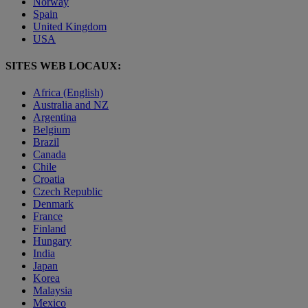
Norway
Spain
United Kingdom
USA
SITES WEB LOCAUX:
Africa (English)
Australia and NZ
Argentina
Belgium
Brazil
Canada
Chile
Croatia
Czech Republic
Denmark
France
Finland
Hungary
India
Japan
Korea
Malaysia
Mexico