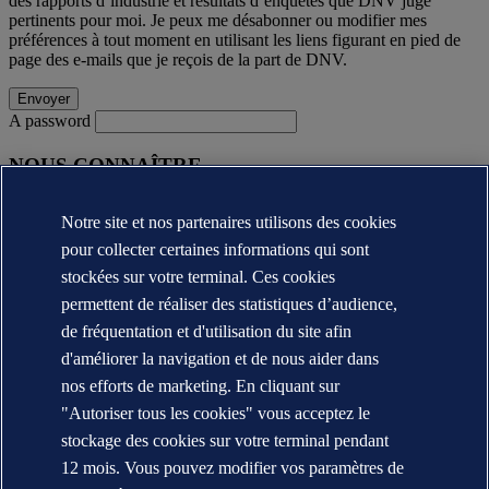
des rapports d’industrie et résultats d’enquêtes que DNV juge
pertinents pour moi. Je peux me désabonner ou modifier mes
préférences à tout moment en utilisant les liens figurant en pied de
page des e-mails que je reçois de la part de DNV.
A password
NOUS CONNAÎTRE
A propos de DNV (Global)
Notre site et nos partenaires utilisons des cookies
Annual reports
pour collecter certaines informations qui sont
Contact
stockées sur votre terminal. Ces cookies
permettent de réaliser des statistiques d’audience,
Contacter DNV
Localisateur de bureaux africains
de fréquentation et d'utilisation du site afin
d'améliorer la navigation et de nous aider dans
Déclaration de confidentialité
nos efforts de marketing. En cliquant sur
Conditions d'utilisation
Copyright © DNV AS 2025
"Autoriser tous les cookies" vous acceptez le
Politique de cookies
stockage des cookies sur votre terminal pendant
12 mois. Vous pouvez modifier vos paramètres de