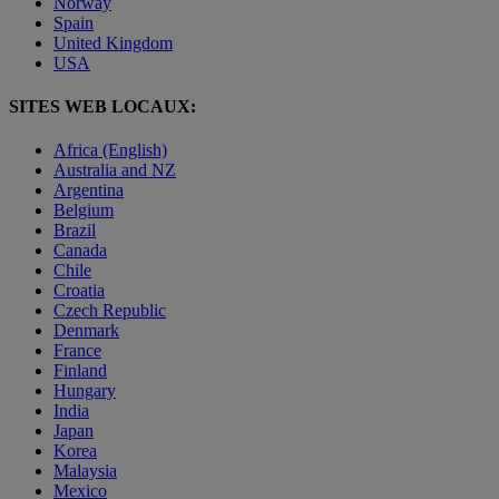
Norway
Spain
United Kingdom
USA
SITES WEB LOCAUX:
Africa (English)
Australia and NZ
Argentina
Belgium
Brazil
Canada
Chile
Croatia
Czech Republic
Denmark
France
Finland
Hungary
India
Japan
Korea
Malaysia
Mexico