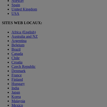
Norway
Spain
United Kingdom
USA
SITES WEB LOCAUX:
Africa (English)
Australia and NZ
Argentina
Belgium
Brazil
Canada
Chile
Croatia
Czech Republic
Denmark
France
Finland
Hungary
India
Japan
Korea
Malaysia
Mexico