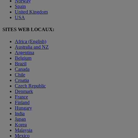
Norway
Spain
United Kingdom
USA
SITES WEB LOCAUX:
Africa (English)
Australia and NZ
Argentina
Belgium
Brazil
Canada
Chile
Croatia
Czech Republic
Denmark
France
Finland
Hungary
India
Japan
Korea
Malaysia
Mexico