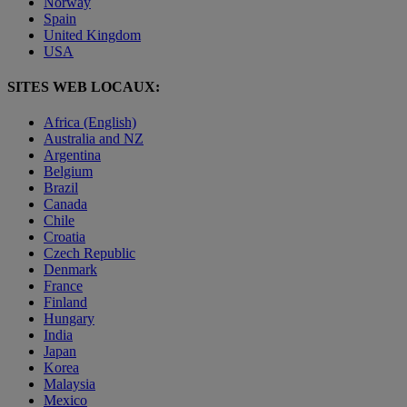
Norway
Spain
United Kingdom
USA
SITES WEB LOCAUX:
Africa (English)
Australia and NZ
Argentina
Belgium
Brazil
Canada
Chile
Croatia
Czech Republic
Denmark
France
Finland
Hungary
India
Japan
Korea
Malaysia
Mexico