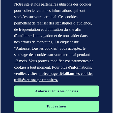
A propos de DNV (Global)
Notre site et nos partenaires utilisons des cookies
Annual reports
pour collecter certaines informations qui sont
Contact
stockées sur votre terminal. Ces cookies
permettent de réaliser des statistiques d’audience,
Contacter DNV
Localisateur de bureaux africains
de fréquentation et d'utilisation du site afin
d'améliorer la navigation et de nous aider dans
Déclaration de confidentialité
nos efforts de marketing. En cliquant sur
Conditions d'utilisation
Copyright © DNV AS 2025
"Autoriser tous les cookies" vous acceptez le
Politique de cookies
stockage des cookies sur votre terminal pendant
12 mois. Vous pouvez modifier vos paramètres de
cookies à tout moment. Pour plus d'informations,
veuillez visiter
notre page détaillant les cookies
utilisés et nos partenaires.
Autoriser tous les cookies
Tout refuser
Les marques DNV GL®, DNV®, Horizon Graphic et Det Norske