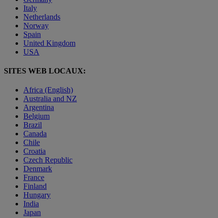
Italy
Netherlands
Norway
Spain
United Kingdom
USA
SITES WEB LOCAUX:
Africa (English)
Australia and NZ
Argentina
Belgium
Brazil
Canada
Chile
Croatia
Czech Republic
Denmark
France
Finland
Hungary
India
Japan