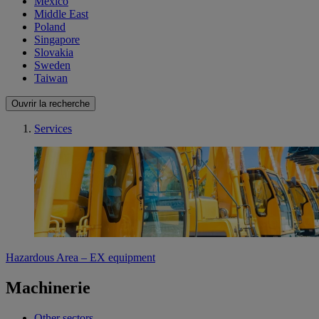
Mexico
Middle East
Poland
Singapore
Slovakia
Sweden
Taiwan
Ouvrir la recherche
Services
Hazardous Area – EX equipment
Machinerie
Other sectors