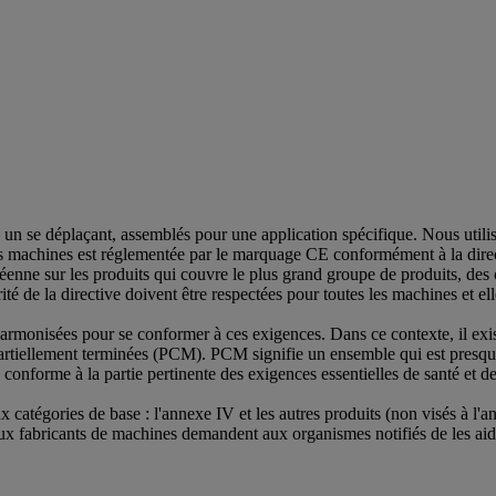
n se déplaçant, assemblés pour une application spécifique. Nous utilis
té des machines est réglementée par le marquage CE conformément à la dir
opéenne sur les produits qui couvre le plus grand groupe de produits, de
é de la directive doivent être respectées pour toutes les machines et elle
rmonisées pour se conformer à ces exigences. Dans ce contexte, il exis
rtiellement terminées (PCM). PCM signifie un ensemble qui est presque
onforme à la partie pertinente des exigences essentielles de santé et de
catégories de base : l'annexe IV et les autres produits (non visés à l'a
x fabricants de machines demandent aux organismes notifiés de les aider,