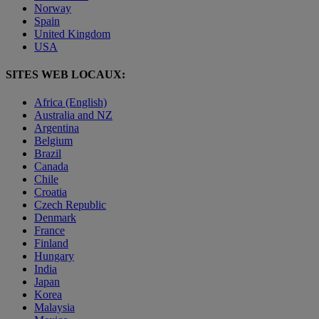
Norway
Spain
United Kingdom
USA
SITES WEB LOCAUX:
Africa (English)
Australia and NZ
Argentina
Belgium
Brazil
Canada
Chile
Croatia
Czech Republic
Denmark
France
Finland
Hungary
India
Japan
Korea
Malaysia