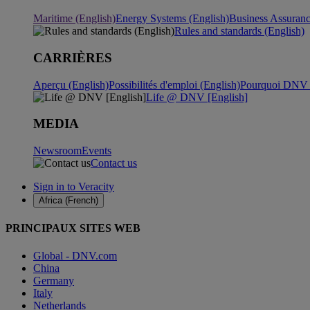
Maritime (English)
Energy Systems (English)
Business Assuran
Rules and standards (English)
CARRIÈRES
Aperçu (English)
Possibilités d'emploi (English)
Pourquoi DNV ?
Life @ DNV [English]
MEDIA
Newsroom
Events
Contact us
Sign in to Veracity
Africa (French)
PRINCIPAUX SITES WEB
Global - DNV.com
China
Germany
Italy
Netherlands