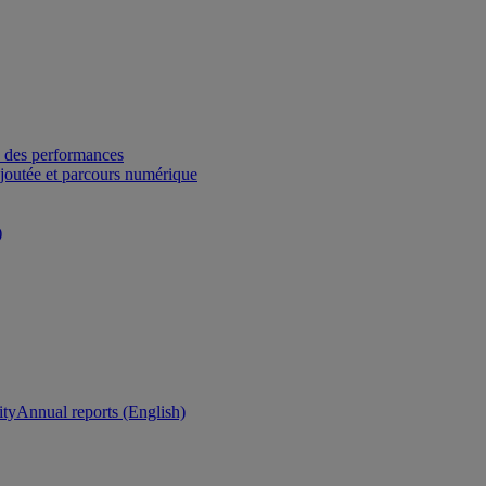
 des performances
ajoutée et parcours numérique
)
ity
Annual reports (English)