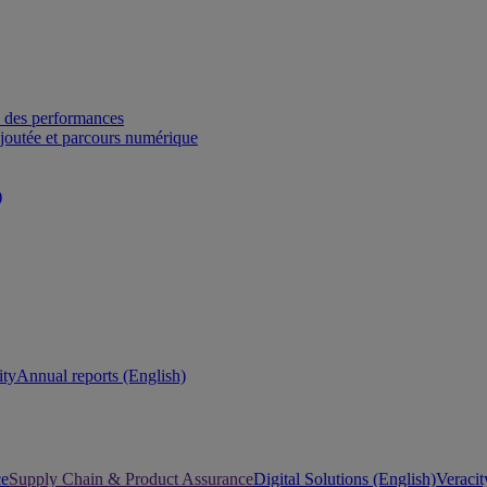
 des performances
ajoutée et parcours numérique
)
ity
Annual reports (English)
ce
Supply Chain & Product Assurance
Digital Solutions (English)
Veracit