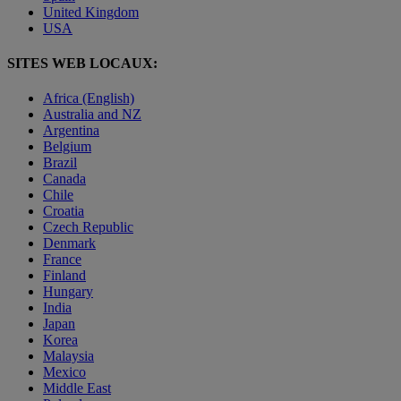
United Kingdom
USA
SITES WEB LOCAUX:
Africa (English)
Australia and NZ
Argentina
Belgium
Brazil
Canada
Chile
Croatia
Czech Republic
Denmark
France
Finland
Hungary
India
Japan
Korea
Malaysia
Mexico
Middle East