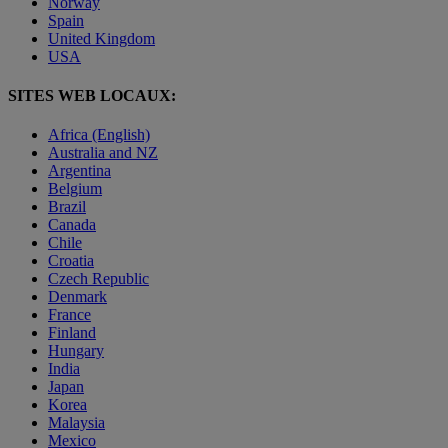
Norway
Spain
United Kingdom
USA
SITES WEB LOCAUX:
Africa (English)
Australia and NZ
Argentina
Belgium
Brazil
Canada
Chile
Croatia
Czech Republic
Denmark
France
Finland
Hungary
India
Japan
Korea
Malaysia
Mexico