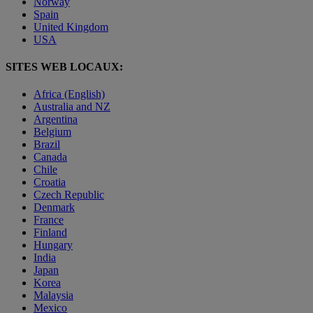
Norway
Spain
United Kingdom
USA
SITES WEB LOCAUX:
Africa (English)
Australia and NZ
Argentina
Belgium
Brazil
Canada
Chile
Croatia
Czech Republic
Denmark
France
Finland
Hungary
India
Japan
Korea
Malaysia
Mexico