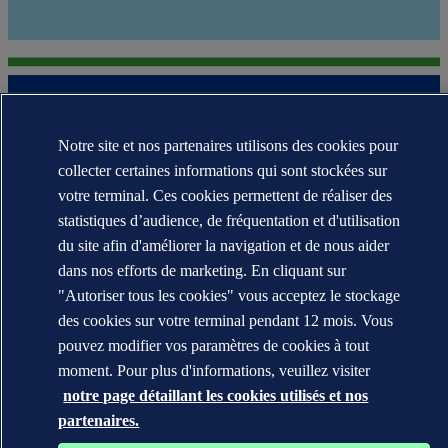
Notre site et nos partenaires utilisons des cookies pour
collecter certaines informations qui sont stockées sur
votre terminal. Ces cookies permettent de réaliser des
Les marques DNV GL®, DNV®, Horizon Graphic et Det Norske
Veritas® sont la propriété des sociétés du groupe Det Norske
statistiques d’audience, de fréquentation et d'utilisation
Veritas. Tous droits réservés.
du site afin d'améliorer la navigation et de nous aider
dans nos efforts de marketing. En cliquant sur
WHEN TRUST MATTERS
"Autoriser tous les cookies" vous acceptez le stockage
des cookies sur votre terminal pendant 12 mois. Vous
pouvez modifier vos paramètres de cookies à tout
moment. Pour plus d'informations, veuillez visiter
notre page détaillant les cookies utilisés et nos
partenaires.