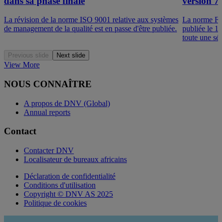
dans sa phase finale
version 7 
La révision de la norme ISO 9001 relative aux systèmes
La norme FSS
de management de la qualité est en passe d'être publiée.
publiée le 1
toute une sér
Previous slide
Next slide
View More
NOUS CONNAÎTRE
A propos de DNV (Global)
Annual reports
Contact
Contacter DNV
Localisateur de bureaux africains
Déclaration de confidentialité
Conditions d'utilisation
Copyright © DNV AS 2025
Politique de cookies