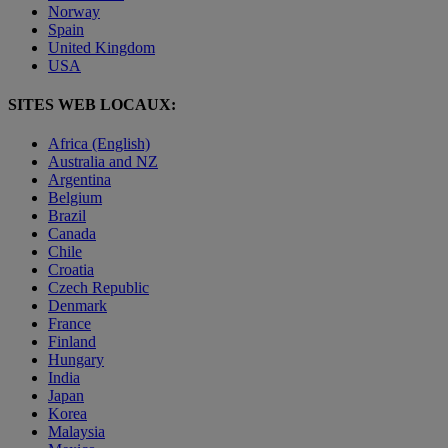
Norway
Spain
United Kingdom
USA
SITES WEB LOCAUX:
Africa (English)
Australia and NZ
Argentina
Belgium
Brazil
Canada
Chile
Croatia
Czech Republic
Denmark
France
Finland
Hungary
India
Japan
Korea
Malaysia