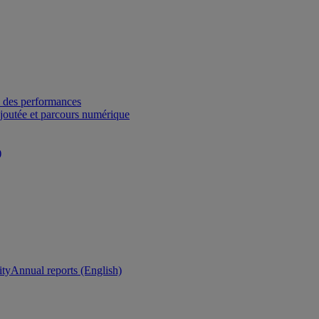
 des performances
ajoutée et parcours numérique
)
ity
Annual reports (English)