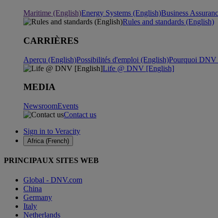
Maritime (English)
Energy Systems (English)
Business Assuran
Rules and standards (English)
CARRIÈRES
Aperçu (English)
Possibilités d'emploi (English)
Pourquoi DNV ?
Life @ DNV [English]
MEDIA
Newsroom
Events
Contact us
Sign in to Veracity
Africa (French)
PRINCIPAUX SITES WEB
Global - DNV.com
China
Germany
Italy
Netherlands