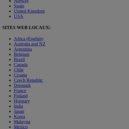
Norway
Spain
United Kingdom
USA
SITES WEB LOCAUX:
Africa (English)
Australia and NZ
Argentina
Belgium
Brazil
Canada
Chile
Croatia
Czech Republic
Denmark
France
Finland
Hungary
India
Japan
Korea
Malaysia
Mexico