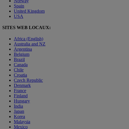
Norway
Spain
United Kingdom
USA
SITES WEB LOCAUX:
Africa (English)
Australia and NZ
Argentina
Belgium
Brazil
Canada
Chile
Croatia
Czech Republic
Denmark
France
Finland
Hungary
India
Japan
Korea
Malaysia
Mexico