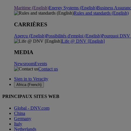
Maritime (English)
Energy Systems (English)
Business Assuran
Rules and standards (English)
CARRIÈRES
Aperçu (English)
Possibilités d'emploi (English)
Pourquoi DNV ?
Life @ DNV [English]
MEDIA
Newsroom
Events
Contact us
Sign in to Veracity
Africa (French)
PRINCIPAUX SITES WEB
Global - DNV.com
China
Germany
Italy
Netherlands