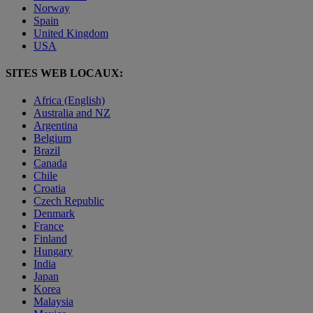
Norway
Spain
United Kingdom
USA
SITES WEB LOCAUX:
Africa (English)
Australia and NZ
Argentina
Belgium
Brazil
Canada
Chile
Croatia
Czech Republic
Denmark
France
Finland
Hungary
India
Japan
Korea
Malaysia