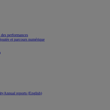
 des performances
ajoutée et parcours numérique
)
ity
Annual reports (English)